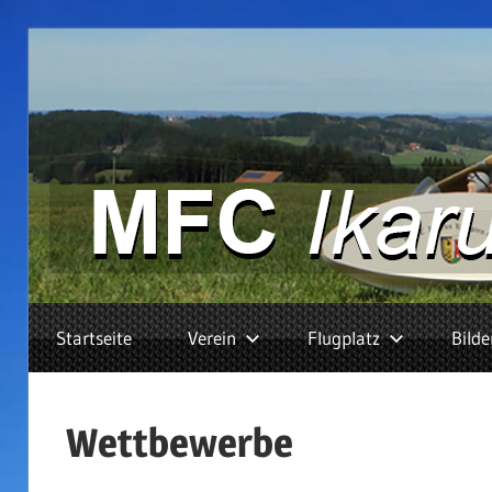
Zum
Inhalt
springen
…
Startseite
Verein
Flugplatz
Bilde
mit
uns
fliegst
Wettbewerbe
du
richtig!