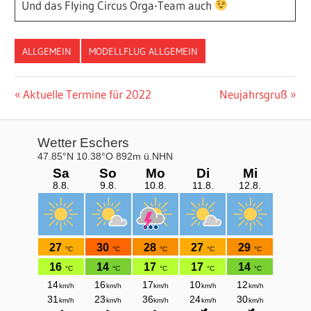
Und das Flying Circus Orga-Team auch
ALLGEMEIN
MODELLFLUG ALLGEMEIN
Beitragsnavigation
Vorheriger
Nächster
Aktuelle Termine für 2022
Neujahrsgruß
Beitrag:
Beitrag: