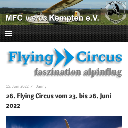
Zum
Inhalt
springen
…
mit
uns
fliegst
du
richtig!
15. Juni 2022
Danny
26. Flying Circus vom 23. bis 26. Juni
2022